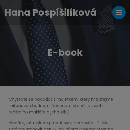
Hana Pospíšilíková
E-book
Chystáte se nakládat s majetkem, který má zřejmě
milionovou hodnotu. Nechcete skončit v zajetí
realitního makléře a jeho slibů.
Hledáte, jak nejlépe prodat svoji nemovitost? Jak
správně stanovit cenu? Jak připravit nemovitost na