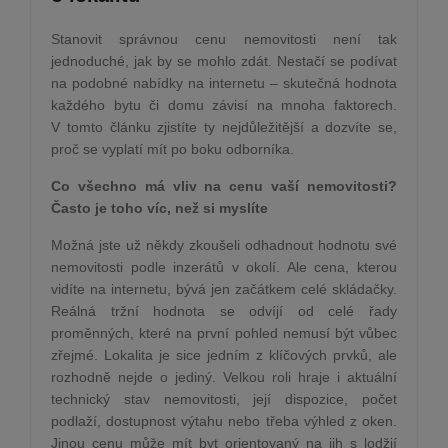
Stanovit správnou cenu nemovitosti není tak
jednoduché, jak by se mohlo zdát. Nestačí se podívat
na podobné nabídky na internetu – skutečná hodnota
každého bytu či domu závisí na mnoha faktorech.
V tomto článku zjistíte ty nejdůležitější a dozvíte se,
proč se vyplatí mít po boku odborníka.
Co všechno má vliv na cenu vaší nemovitosti?
Často je toho víc, než si myslíte
Možná jste už někdy zkoušeli odhadnout hodnotu své
nemovitosti podle inzerátů v okolí. Ale cena, kterou
vidíte na internetu, bývá jen začátkem celé skládačky.
Reálná tržní hodnota se odvíjí od celé řady
proměnných, které na první pohled nemusí být vůbec
zřejmé. Lokalita je sice jedním z klíčových prvků, ale
rozhodně nejde o jediný. Velkou roli hraje i aktuální
technický stav nemovitosti, její dispozice, počet
podlaží, dostupnost výtahu nebo třeba výhled z oken.
Jinou cenu může mít byt orientovaný na jih s lodžií