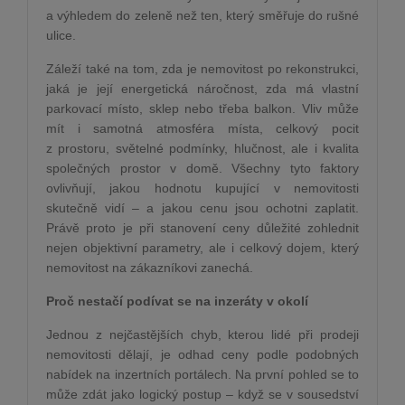
a výhledem do zeleně než ten, který směřuje do rušné
ulice.
Záleží také na tom, zda je nemovitost po rekonstrukci,
jaká je její energetická náročnost, zda má vlastní
parkovací místo, sklep nebo třeba balkon. Vliv může
mít i samotná atmosféra místa, celkový pocit
z prostoru, světelné podmínky, hlučnost, ale i kvalita
společných prostor v domě. Všechny tyto faktory
ovlivňují, jakou hodnotu kupující v nemovitosti
skutečně vidí – a jakou cenu jsou ochotni zaplatit.
Právě proto je při stanovení ceny důležité zohlednit
nejen objektivní parametry, ale i celkový dojem, který
nemovitost na zákazníkovi zanechá.
Proč nestačí podívat se na inzeráty v okolí
Jednou z nejčastějších chyb, kterou lidé při prodeji
nemovitosti dělají, je odhad ceny podle podobných
nabídek na inzertních portálech. Na první pohled se to
může zdát jako logický postup – když se v sousedství