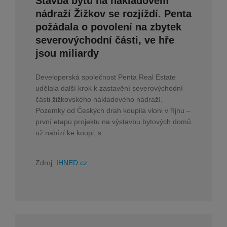
Stavba bytů na nákladovém
nádraží Žižkov se rozjíždí. Penta
požádala o povolení na zbytek
severovýchodní části, ve hře
jsou miliardy
Developerská společnost Penta Real Estate
udělala další krok k zastavění severovýchodní
části žižkovského nákladového nádraží.
Pozemky od Českých drah koupila vloni v říjnu –
první etapu projektu na výstavbu bytových domů
už nabízí ke koupi, s...
Zdroj:
IHNED.cz