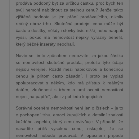
prodává podobný byt za určitou částku, proč bych ten
svůj nemohl nabídnout za stejnou cenu? Jenže takto
zjištěná hodnota je jen přání prodávajícího, nikoliv
reálný obraz trhu. Skutečná prodejní cena může být
často o desítky, někdy i stovky tisíc nižší, nebo naopak
vyšší, pokud má nemovitost nějaký výrazný benefit,
který běžné inzeráty neodhalí.
Navíc se tímto způsobem nedozvíte, za jakou částku
se nemovitost skutečně prodala, protože tyto údaje
nejsou veřejné. Rozdíl mezi nabídkovou a konečnou
cenou je přitom často zásadní. I proto se vyplatí
spolupracovat s někým, kdo má přístup k reálným
datům, zkušenost s trhem a umí ocenit nemovitost
nejen „na papíře“, ale i z pohledu kupujících.
Správné ocenění nemovitosti není jen o číslech – je to
o pochopení trhu, emocí kupujících a detailní znalosti
každého aspektu, který cenu ovlivňuje. V případě, že
nasadíte příliš vysokou cenu, riskujete, že se
nemovitost nebude prodávat. V opačném případě