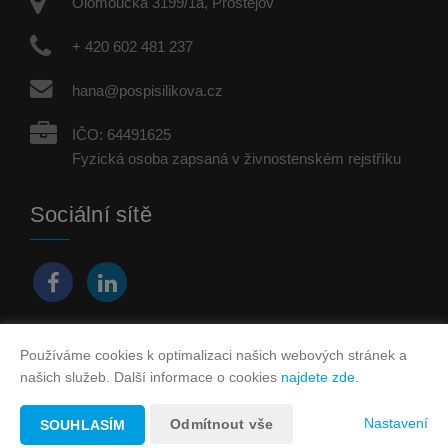
Olomoucká 3199/1a, Prostějov
+ 420 602 481 237
hana@pospisilikova.cz
IČO: 64491625
Fyzická osoba zapsaná v živnostenském rejstříku
Sociální sítě
Používáme cookies k optimalizaci našich webových stránek a
Vytvořeno v systému
CHYTRÝ WEB MAKLÉŘE
našich služeb. Další informace o cookies
najdete zde
.
2026 © Tomawell s.r.o.
Nastavení
Odmítnout vše
SOUHLASÍM