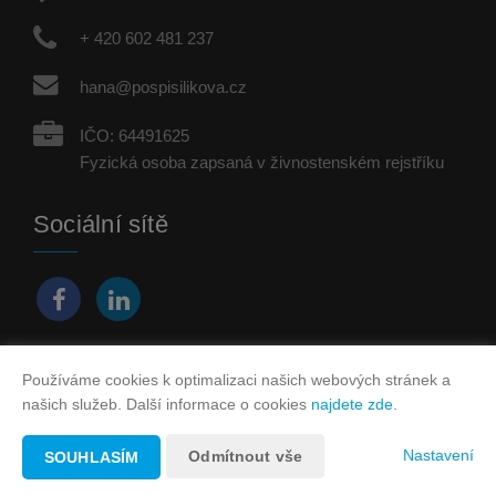
+ 420 602 481 237
hana@pospisilikova.cz
IČO: 64491625
Fyzická osoba zapsaná v živnostenském rejstříku
Sociální sítě
Používáme cookies k optimalizaci našich webových stránek a
Vytvořeno v systému
CHYTRÝ WEB MAKLÉŘE
našich služeb. Další informace o cookies
najdete zde
.
2026 © Tomawell s.r.o.
Nastavení
Odmítnout vše
SOUHLASÍM