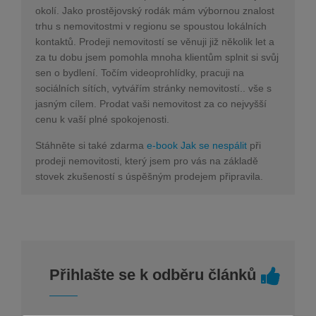
okolí. Jako prostějovský rodák mám výbornou znalost
trhu s nemovitostmi v regionu se spoustou lokálních
kontaktů. Prodeji nemovitostí se věnuji již několik let a
za tu dobu jsem pomohla mnoha klientům splnit si svůj
sen o bydlení. Točím videoprohlídky, pracuji na
sociálních sítích, vytvářím stránky nemovitostí.. vše s
jasným cílem. Prodat vaši nemovitost za co nejvyšší
cenu k vaší plné spokojenosti.
Stáhněte si také zdarma
e-book Jak se nespálit
při
prodeji nemovitosti, který jsem pro vás na základě
stovek zkušeností s úspěšným prodejem připravila.
Přihlašte se k odběru článků