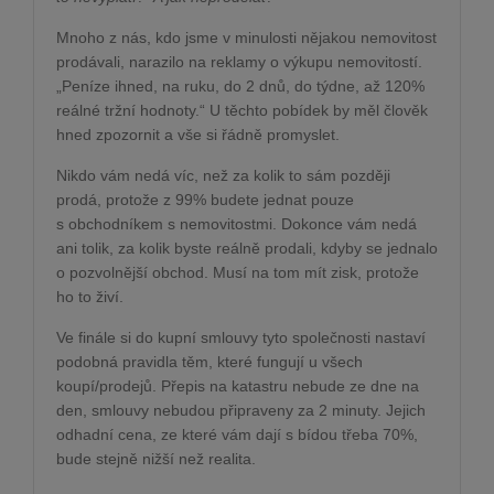
Mnoho z nás, kdo jsme v minulosti nějakou nemovitost
prodávali, narazilo na reklamy o výkupu nemovitostí.
„Peníze ihned, na ruku, do 2 dnů, do týdne, až 120%
reálné tržní hodnoty.“ U těchto pobídek by měl člověk
hned zpozornit a vše si řádně promyslet.
Nikdo vám nedá víc, než za kolik to sám později
prodá, protože z 99% budete jednat pouze
s obchodníkem s nemovitostmi. Dokonce vám nedá
ani tolik, za kolik byste reálně prodali, kdyby se jednalo
o pozvolnější obchod. Musí na tom mít zisk, protože
ho to živí.
Ve finále si do kupní smlouvy tyto společnosti nastaví
podobná pravidla těm, které fungují u všech
koupí/prodejů. Přepis na katastru nebude ze dne na
den, smlouvy nebudou připraveny za 2 minuty. Jejich
odhadní cena, ze které vám dají s bídou třeba 70%,
bude stejně nižší než realita.