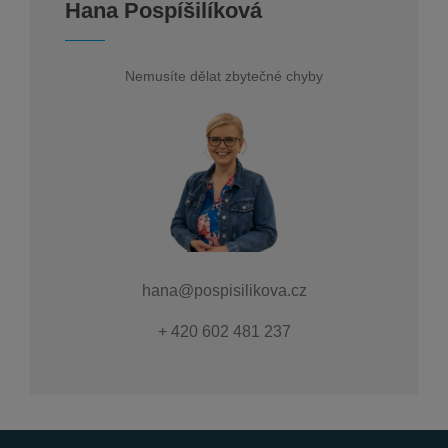
Hana Pospíšilíková
Nemusíte dělat zbytečné chyby
hana@pospisilikova.cz
+ 420 602 481 237