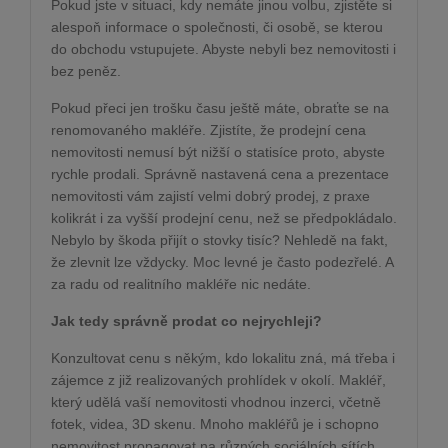
Pokud jste v situaci, kdy nemáte jinou volbu, zjistěte si
alespoň informace o společnosti, či osobě, se kterou
do obchodu vstupujete. Abyste nebyli bez nemovitosti i
bez peněz.
Pokud přeci jen trošku času ještě máte, obraťte se na
renomovaného makléře. Zjistíte, že prodejní cena
nemovitosti nemusí být nižší o statisíce proto, abyste
rychle prodali. Správně nastavená cena a prezentace
nemovitosti vám zajistí velmi dobrý prodej, z praxe
kolikrát i za vyšší prodejní cenu, než se předpokládalo.
Nebylo by škoda přijít o stovky tisíc? Nehledě na fakt,
že zlevnit lze vždycky. Moc levné je často podezřelé. A
za radu od realitního makléře nic nedáte.
Jak tedy správně prodat co nejrychleji?
Konzultovat cenu s někým, kdo lokalitu zná, má třeba i
zájemce z již realizovaných prohlídek v okolí. Makléř,
který udělá vaší nemovitosti vhodnou inzerci, včetně
fotek, videa, 3D skenu. Mnoho makléřů je i schopno
nemovitost propagovat na různých sociálních sítích,