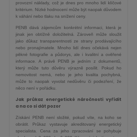
provozní náklady, což je dnes pro mnoho lidí klíčové
kritérium. Nízké hodnocení může být naopak důvodem
k váhání nebo tlaku na snížení ceny.
PENB dává zájemcům konkrétní informaci, která je
jinak jen obtížně doložitelná. Zároveň může sloužit
jako důkaz transparentnosti ze strany prodávajícího
nebo pronajímatele. Mnoho lidí dnes očekává nejen
pěkné fotografie a půdorys, ale i kvalitní a ověřené
informace. A právě PENB je jedním z dokumentů,
který může tuto důvěru výrazně posílit. Pokud ho
nemovitost nemá, nebo je jeho kvalita pochybná,
může to naopak vyvolat nedůvěru či podezření, že
něco není v pořádku.
Jak průkaz energetické náročnosti vyřídit
a na co si dát pozor
Získání PENB není složité, pokud víte, na koho se
obrátit. Průkaz vystavuje akreditovaný energetický
specialista. Cena za jeho zpracování se pohybuje