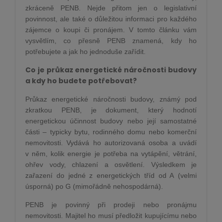
zkráceně PENB. Nejde přitom jen o legislativní
povinnost, ale také o důležitou informaci pro každého
zájemce o koupi či pronájem. V tomto článku vám
vysvětlím, co přesně PENB znamená, kdy ho
potřebujete a jak ho jednoduše zařídit.
Co je průkaz energetické náročnosti budovy
a kdy ho budete potřebovat?
Průkaz energetické náročnosti budovy, známý pod
zkratkou PENB, je dokument, který hodnotí
energetickou účinnost budovy nebo její samostatné
části – typicky bytu, rodinného domu nebo komerční
nemovitosti. Vydává ho autorizovaná osoba a uvádí
v něm, kolik energie je potřeba na vytápění, větrání,
ohřev vody, chlazení a osvětlení. Výsledkem je
zařazení do jedné z energetických tříd od A (velmi
úsporná) po G (mimořádně nehospodárná).
PENB je povinný při prodeji nebo pronájmu
nemovitosti. Majitel ho musí předložit kupujícímu nebo