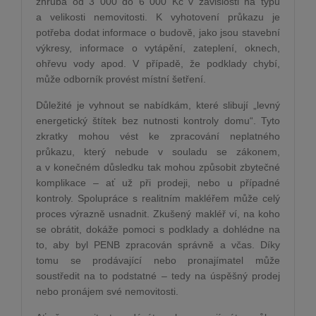
zhruba od 3 000 do 6 000 Kč v závislosti na typu
a velikosti nemovitosti. K vyhotovení průkazu je
potřeba dodat informace o budově, jako jsou stavební
výkresy, informace o vytápění, zateplení, oknech,
ohřevu vody apod. V případě, že podklady chybí,
může odborník provést místní šetření.
Důležité je vyhnout se nabídkám, které slibují „levný
energetický štítek bez nutnosti kontroly domu“. Tyto
zkratky mohou vést ke zpracování neplatného
průkazu, který nebude v souladu se zákonem,
a v konečném důsledku tak mohou způsobit zbytečné
komplikace – ať už při prodeji, nebo u případné
kontroly. Spolupráce s realitním makléřem může celý
proces výrazně usnadnit. Zkušený makléř ví, na koho
se obrátit, dokáže pomoci s podklady a dohlédne na
to, aby byl PENB zpracován správně a včas. Díky
tomu se prodávající nebo pronajímatel může
soustředit na to podstatné – tedy na úspěšný prodej
nebo pronájem své nemovitosti.