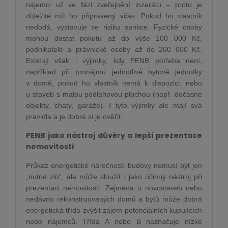
nájemci už ve fázi zveřejnění inzerátu – proto je
důležité mít ho připravený včas. Pokud ho vlastník
nedodá, vystavuje se riziku sankce. Fyzické osoby
mohou dostat pokutu až do výše 100 000 Kč,
podnikatelé a právnické osoby až do 200 000 Kč.
Existují však i výjimky, kdy PENB potřeba není,
například při pronájmu jednotlivé bytové jednotky
v domě, pokud ho vlastník nemá k dispozici, nebo
u staveb s malou podlahovou plochou (např. dočasné
objekty, chaty, garáže). I tyto výjimky ale mají svá
pravidla a je dobré si je ověřit.
PENB jako nástroj důvěry a lepší prezentace
nemovitosti
Průkaz energetické náročnosti budovy nemusí být jen
„nutné zlo“, ale může sloužit i jako účinný nástroj při
prezentaci nemovitosti. Zejména u novostaveb nebo
nedávno rekonstruovaných domů a bytů může dobrá
energetická třída zvýšit zájem potenciálních kupujících
nebo nájemců. Třída A nebo B naznačuje nízké