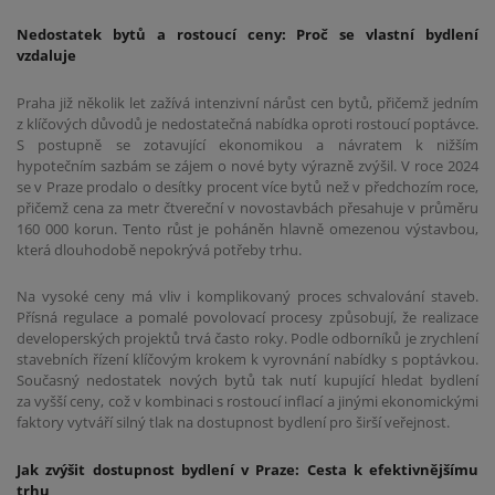
Nedostatek bytů a rostoucí ceny: Proč se vlastní bydlení
vzdaluje
Praha již několik let zažívá intenzivní nárůst cen bytů, přičemž jedním
z klíčových důvodů je nedostatečná nabídka oproti rostoucí poptávce.
S postupně se zotavující ekonomikou a návratem k nižším
hypotečním sazbám se zájem o nové byty výrazně zvýšil. V roce 2024
se v Praze prodalo o desítky procent více bytů než v předchozím roce,
přičemž cena za metr čtvereční v novostavbách přesahuje v průměru
160 000 korun. Tento růst je poháněn hlavně omezenou výstavbou,
která dlouhodobě nepokrývá potřeby trhu.
Na vysoké ceny má vliv i komplikovaný proces schvalování staveb.
Přísná regulace a pomalé povolovací procesy způsobují, že realizace
developerských projektů trvá často roky. Podle odborníků je zrychlení
stavebních řízení klíčovým krokem k vyrovnání nabídky s poptávkou.
Současný nedostatek nových bytů tak nutí kupující hledat bydlení
za vyšší ceny, což v kombinaci s rostoucí inflací a jinými ekonomickými
faktory vytváří silný tlak na dostupnost bydlení pro širší veřejnost.
Jak zvýšit dostupnost bydlení v Praze: Cesta k efektivnějšímu
trhu