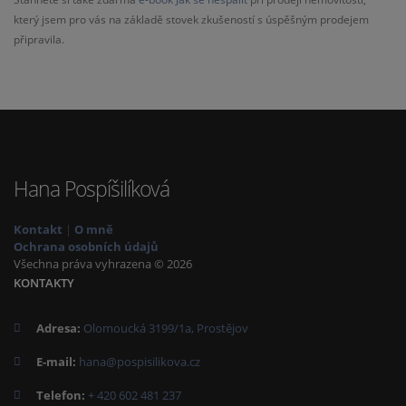
který jsem pro vás na základě stovek zkušeností s úspěšným prodejem
připravila.
Hana Pospíšilíková
Kontakt
|
O mně
Ochrana osobních údajů
Všechna práva vyhrazena © 2026
KONTAKTY
Adresa:
Olomoucká 3199/1a, Prostějov
E-mail:
hana@pospisilikova.cz
Telefon:
+ 420 602 481 237