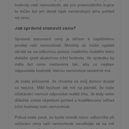
hodnoty vaší nemovitosti, ale pro potenciálního kupce
to může být jen detail nijak nenarušující jeho pohled
na cenu.
Jak správně stanovit cenu?
Správné stanovení ceny je klíčem k úspěšnému
prodeji vaší nemovitosti. Mnohdy se může vyplatit
obrátit se na odbornou pomoc realitního makléře který
dokáže zjistit skutečnou tržní hodnotu. Ve výsledku by
měla být cena nastavena tak, aby co nejlépe
odpovídala hodnotě, kterou nemovitost skutečně má.
Je zcela přirozené, že chceme za svůj domov dostat
co nejvíce. Měli bychom ale mít na paměti, že naše
očekávání nemusí odpovídat realitě trhu. Je tedy velmi
důležité získat objektivní pohled a kvalifikovaný odhad
tržní hodnoty naší nemovitosti.
Pokud máte pocit, že byste ocenili názor odborníka při
určování ceny vaší nemovitosti, neváhejte se na mě