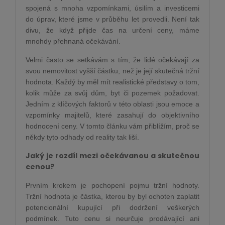
spojená s mnoha vzpomínkami, úsilím a investicemi
do úprav, které jsme v průběhu let provedli. Není tak
divu, že když přijde čas na určení ceny, máme
mnohdy přehnaná očekávání.
Velmi často se setkávám s tím, že lidé očekávají za
svou nemovitost vyšší částku, než je její skutečná tržní
hodnota. Každý by měl mít realistické představy o tom,
kolik může za svůj dům, byt či pozemek požadovat.
Jedním z klíčových faktorů v této oblasti jsou emoce a
vzpomínky majitelů, které zasahují do objektivního
hodnocení ceny. V tomto článku vám přiblížím, proč se
někdy tyto odhady od reality tak liší.
Jaký je rozdíl mezi očekávanou a skutečnou
cenou?
Prvním krokem je pochopení pojmu tržní hodnoty.
Tržní hodnota je částka, kterou by byl ochoten zaplatit
potencionální kupující při dodržení veškerých
podmínek. Tuto cenu si neurčuje prodávající ani