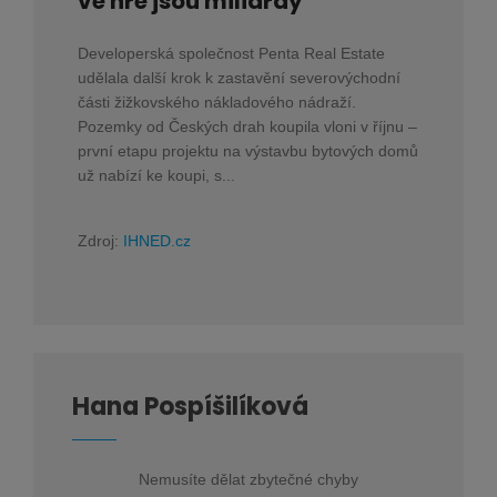
ve hře jsou miliardy
Developerská společnost Penta Real Estate
udělala další krok k zastavění severovýchodní
části žižkovského nákladového nádraží.
Pozemky od Českých drah koupila vloni v říjnu –
první etapu projektu na výstavbu bytových domů
už nabízí ke koupi, s...
Zdroj:
IHNED.cz
Hana Pospíšilíková
Nemusíte dělat zbytečné chyby