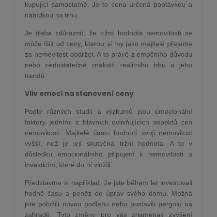
kupující samostatně. Je to cena určená poptávkou a
nabídkou na trhu.
Je třeba zdůraznit, že tržní hodnota nemovitosti se
může lišit od ceny, kterou si my jako majitelé přejeme
za nemovitost obdržet. A to právě z emočního důvodu
nebo nedostatečné znalosti realitního trhu a jeho
trendů.
Vliv emocí na stanovení ceny
Podle různých studií a výzkumů jsou emocionální
faktory jedními z hlavních ovlivňujících aspektů cen
nemovitosti. Majitelé často hodnotí svoji nemovitost
vyšší, než je její skutečná tržní hodnota. A to v
důsledku emocionálního připojení k nemovitosti a
investicím, které do ní vložili.
Představme si například, že jste během let investovali
hodně času a peněz do úprav svého domu. Možná
jste položili novou podlahu nebo postavili pergolu na
zahradě. Tyto změny pro vás znamenají zvýšení