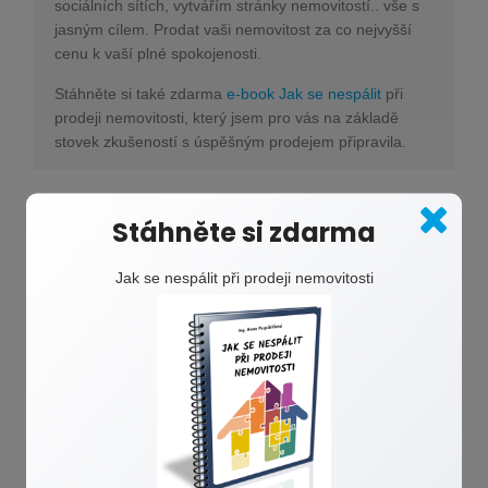
sociálních sítích, vytvářím stránky nemovitostí.. vše s
jasným cílem. Prodat vaši nemovitost za co nejvyšší
cenu k vaší plné spokojenosti.
Stáhněte si také zdarma
e-book Jak se nespálit
při
prodeji nemovitosti, který jsem pro vás na základě
stovek zkušeností s úspěšným prodejem připravila.
Stáhněte si zdarma
Jak se nespálit při prodeji nemovitosti
Přihlašte se k odběru
článků
Jednou do měsíce tipy a rady e-mailem zdarma