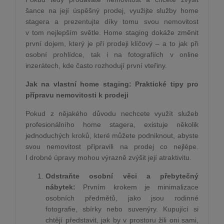
šance na její úspěšný prodej, využijte služby home
stagera a prezentujte díky tomu svou nemovitost
v tom nejlepším světle. Home staging dokáže změnit
první dojem, který je při prodeji klíčový – a to jak při
osobní prohlídce, tak i na fotografiích v online
inzerátech, kde často rozhodují první vteřiny.
Jak na vlastní home staging: Praktické tipy pro
přípravu nemovitosti k prodeji
Pokud z nějakého důvodu nechcete využít služeb
profesionálního home stagera, existuje několik
jednoduchých kroků, které můžete podniknout, abyste
svou nemovitost připravili na prodej co nejlépe.
I drobné úpravy mohou výrazně zvýšit její atraktivitu.
Odstraňte osobní věci a přebytečný
nábytek:
Prvním krokem je minimalizace
osobních předmětů, jako jsou rodinné
fotografie, sbírky nebo suvenýry. Kupující si
chtějí představit, jak by v prostoru žili oni sami,