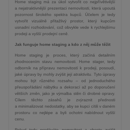
Home staging má za úkol vytvořit co nejpřívětivější
a nejatraktivnější prezentaci nemovitosti, která upoutá
pozornost širokého spektra kupců. Účelem je tedy
vytvořit vizuálně přitažlivý prostor, který kupcům
usnadní rozhodování, což obvykle vede k rychlejšímu
prodeji a vyšší prodejní ceně.
Jak funguje home staging a kdo z něj může těžit
Home staging je proces, který začíná detailním
zhodnocením stavu nemovitosti. Home stager, tedy
odborník na přípravu nemovitostí k prodeji, posoudí,
jaké úpravy by mohly zvýšit její atraktivitu. Tyto úpravy
mohou být různého rozsahu – od jednoduchého
přeuspořádání nábytku a dekorací až po doporučení
větších změn, jako je výmalba stěn či drobné opravy.
Cílem těchto zásahů je zvýraznit přednosti
a minimalizovat nedostatky, aby se kupci cítili v daném
prostoru co nejlépe a byli ochotni nabídnout vyšší
cenu.
Pokud tedy prodáváte nemovitost a chcete zvýšit