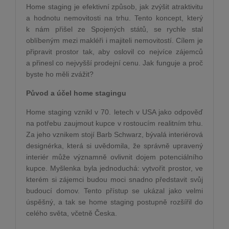
Home staging je efektivní způsob, jak zvýšit atraktivitu
a hodnotu nemovitosti na trhu. Tento koncept, který
k nám přišel ze Spojených států, se rychle stal
oblíbeným mezi makléři i majiteli nemovitostí. Cílem je
připravit prostor tak, aby oslovil co nejvíce zájemců
a přinesl co nejvyšší prodejní cenu. Jak funguje a proč
byste ho měli zvážit?
Původ a účel home stagingu
Home staging vznikl v 70. letech v USA jako odpověď
na potřebu zaujmout kupce v rostoucím realitním trhu.
Za jeho vznikem stojí Barb Schwarz, bývalá interiérová
designérka, která si uvědomila, že správně upravený
interiér může významně ovlivnit dojem potenciálního
kupce. Myšlenka byla jednoduchá: vytvořit prostor, ve
kterém si zájemci budou moci snadno představit svůj
budoucí domov. Tento přístup se ukázal jako velmi
úspěšný, a tak se home staging postupně rozšířil do
celého světa, včetně Česka.