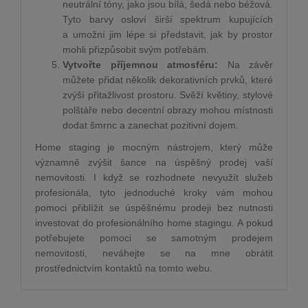
neutrální tóny, jako jsou bílá, šedá nebo béžová.
Tyto barvy osloví širší spektrum kupujících
a umožní jim lépe si představit, jak by prostor
mohli přizpůsobit svým potřebám.
Vytvořte příjemnou atmosféru:
Na závěr
můžete přidat několik dekorativních prvků, které
zvýší přitažlivost prostoru. Svěží květiny, stylové
polštáře nebo decentní obrazy mohou místnosti
dodat šmrnc a zanechat pozitivní dojem.
Home staging je mocným nástrojem, který může
významně zvýšit šance na úspěšný prodej vaší
nemovitosti. I když se rozhodnete nevyužít služeb
profesionála, tyto jednoduché kroky vám mohou
pomoci přiblížit se úspěšnému prodeji bez nutnosti
investovat do profesionálního home stagingu. A pokud
potřebujete pomoci se samotným prodejem
nemovitosti, neváhejte se na mne obrátit
prostřednictvím kontaktů na tomto webu.