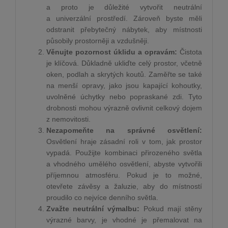
a proto je důležité vytvořit neutrální
a univerzální prostředí. Zároveň byste měli
odstranit přebytečný nábytek, aby místnosti
působily prostorněji a vzdušněji.
Věnujte pozornost úklidu a opravám:
Čistota
je klíčová. Důkladně ukliďte celý prostor, včetně
oken, podlah a skrytých koutů. Zaměřte se také
na menší opravy, jako jsou kapající kohoutky,
uvolněné úchytky nebo popraskané zdi. Tyto
drobnosti mohou výrazně ovlivnit celkový dojem
z nemovitosti.
Nezapomeňte na správné osvětlení:
Osvětlení hraje zásadní roli v tom, jak prostor
vypadá. Použijte kombinaci přirozeného světla
a vhodného umělého osvětlení, abyste vytvořili
příjemnou atmosféru. Pokud je to možné,
otevřete závěsy a žaluzie, aby do místností
proudilo co nejvíce denního světla.
Zvažte neutrální výmalbu:
Pokud mají stěny
výrazné barvy, je vhodné je přemalovat na