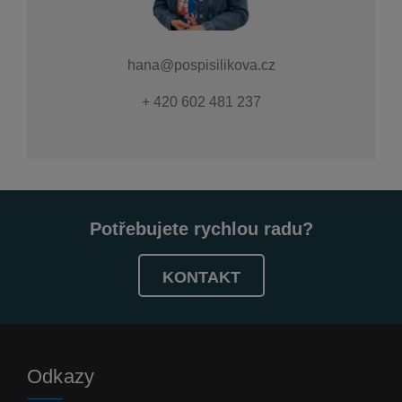
hana@pospisilikova.cz
+ 420 602 481 237
Potřebujete rychlou radu?
KONTAKT
Odkazy