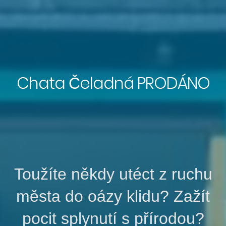
Chata Čeladná PRODÁNO
Toužíte někdy utéct z ruchu
města do oázy klidu? Zažít
pocit splynutí s přírodou?